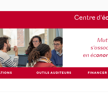
Centre d'
é
Mutu
s'asso
en éc
ono
ATIONS
OUTILS AUDITEURS
FINANCER