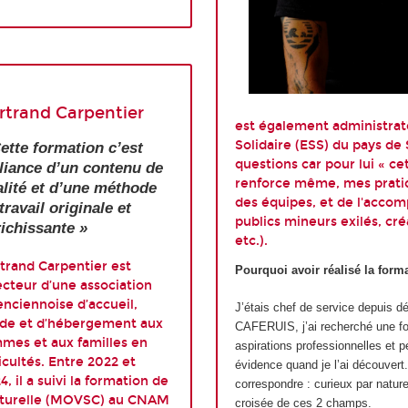
rtrand Carpentier
est également administra
Solidaire (ESS) du pays de 
ette formation c’est
questions car pour lui « c
lliance d’un contenu de
renforce même, mes pratiq
lité et d’une méthode
des équipes, et de l'acc
travail originale et
publics mineurs exilés, cré
ichissante »
etc.).
trand Carpentier est
Pourquoi avoir réalisé la for
ecteur d’une association
enciennoise d’accueil,
J’étais chef de service depuis dé
ide et d’hébergement aux
CAFERUIS, j’ai recherché une fo
mes et aux familles en
aspirations professionnelles et p
ficultés. Entre 2022 et
évidence quand je l’ai découver
4, il a suivi la formation de
correspondre : curieux par natur
ulturelle (MOVSC) au CNAM
croisée de ces 2 champs.