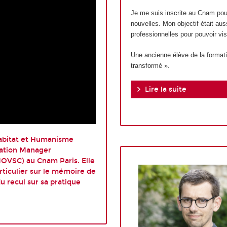
Je me suis inscrite au Cnam pou
nouvelles. Mon objectif était au
professionnelles pour pouvoir vi
Une ancienne élève de la formati
transformé ».
Lire la suite
 Habitat et Humanisme
mation Manager
(MOVSC) au Cnam Paris. Elle
rticulier sur le mémoire de
u recul sur sa pratique