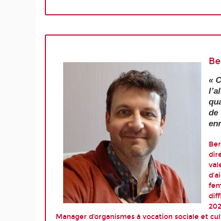
Be
« C
l’a
qua
de 
enr
Ber
dir
val
d’a
fem
dif
202
Manager d’organismes à vocation sociale et c