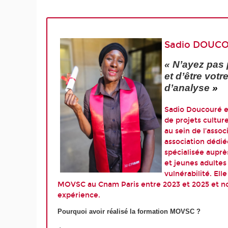
Sadio DOUC
« N’ayez pas
et d’être votr
d’analyse
»
Sadio Doucouré e
de projets cultur
au sein de l’assoc
association dédié
spécialisée auprè
et jeunes adultes
vulnérabilité. Elle
MOVSC au Cnam Paris entre 2023 et 2025 et n
expérience.
Pourquoi avoir réalisé la formation MOVSC ?