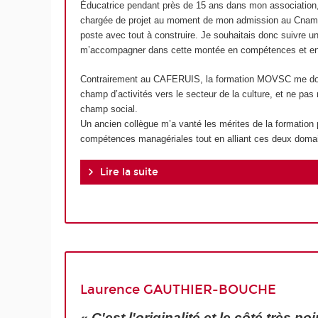
Éducatrice pendant près de 15 ans dans mon association, 
chargée de projet au moment de mon admission au Cnam. I
poste avec tout à construire. Je souhaitais donc suivre u
m’accompagner dans cette montée en compétences et en 
Contrairement au CAFERUIS, la formation MOVSC me donna
champ d’activités vers le secteur de la culture, et ne pas
champ social.
Un ancien collègue m’a vanté les mérites de la formation
compétences managériales tout en alliant ces deux domai
Lire la suite
Laurence GAUTHIER-BOUCHE
« C'est l'originalité et le côté très po