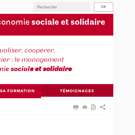
conomie
sociale et solidaire
aliser, coopérer,
cier : le management
mie
social
e et solidaire
 SA FORMATION
TÉMOIGNAGES