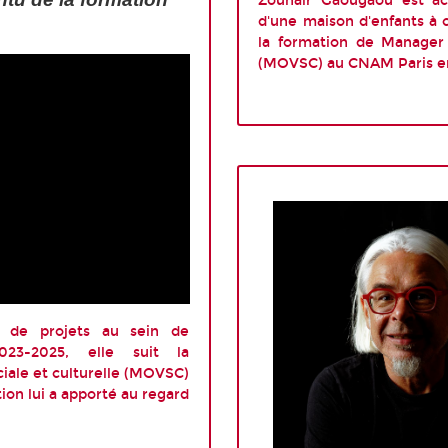
Zouhair Gaougaou est ac
d'une maison d'enfants à ca
la formation de Manager 
(MOVSC) au CNAM Paris en
e de projets au sein de
2023-2025, elle suit la
iale et culturelle (MOVSC)
tion lui a apporté au regard