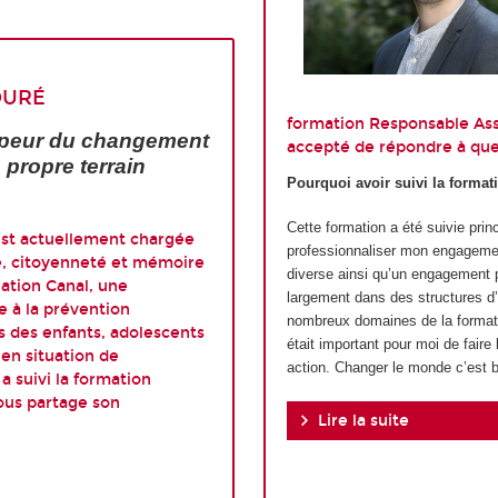
OURÉ
formation Responsable Ass
 peur du changement
accepté de répondre à que
e propre terrain
Pourquoi avoir suivi la forma
Cette formation a été suivie pri
st actuellement chargée
professionnaliser mon engagemen
e, citoyenneté et mémoire
diverse ainsi qu’un engagement p
iation Canal, une
largement dans des structures d’i
e à la prévention
nombreux domaines de la formatio
s des enfants, adolescents
était important pour moi de fair
 en situation de
action. Changer le monde c’est 
 a suivi la formation
ous partage son
Lire la suite