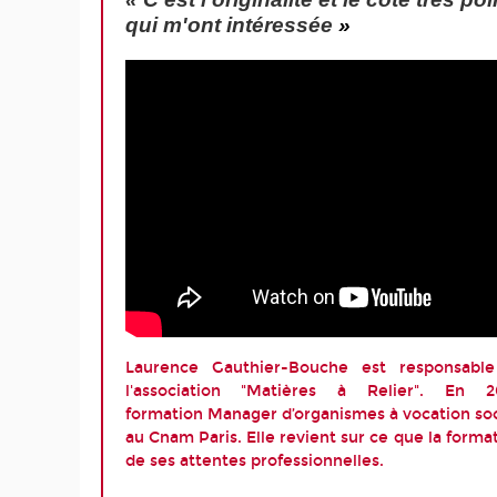
qui m'ont intéressée
»
Laurence Gauthier-Bouche est responsabl
l'association "Matières à Relier". En 
formation Manager d’organismes à vocation soc
au Cnam Paris. Elle revient sur ce que la forma
de ses attentes professionnelles.