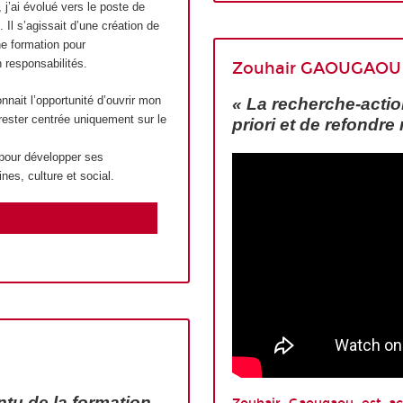
j’ai évolué vers le poste de
l s’agissait d’une création de
ne formation pour
responsabilités.
Zouhair GAOUGAOU
it l’opportunité d’ouvrir mon
« La recherche-acti
 rester centrée uniquement sur le
priori et de refondr
 pour développer ses
nes, culture et social.
intu de la formation