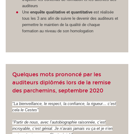
auditeurs
Une
enquête qualitative et quantitative
est réalisée
tous les 3 ans afin de suivre le devenir des auditeurs et
permettre le maintien de la qualité de chaque
formation au niveau de son homologation
Quelques mots prononcé par les
auditeurs diplômés lors de la remise
des parchemins, septembre 2020
"La bienveillance, le respect, la confiance, la rigueur… c’est
cela le Cestes"
"Partir de nous, avec l’autobiographie raisonnée, c’est
incroyable, c’est génial. Je n’avais jamais vu ça et je n’en