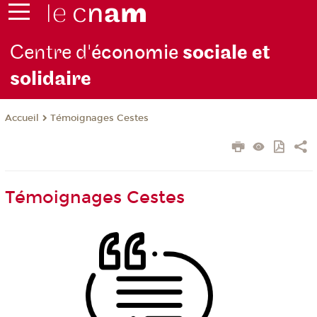
Centre d'
économie
sociale et
solidaire
Témoignages Cestes
Accueil
Témoignages Cestes