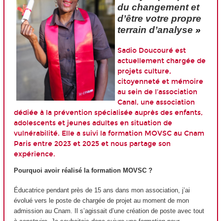
du changement et
d’être votre propre
terrain d’analyse
»
Sadio Doucouré est
actuellement chargée de
projets culture,
citoyenneté et mémoire
au sein de l’association
Canal, une association
dédiée à la prévention spécialisée auprès des enfants,
adolescents et jeunes adultes en situation de
vulnérabilité. Elle a suivi la formation MOVSC au Cnam
Paris entre 2023 et 2025 et nous partage son
expérience.
Pourquoi avoir réalisé la formation MOVSC ?
Éducatrice pendant près de 15 ans dans mon association, j’ai
évolué vers le poste de chargée de projet au moment de mon
admission au Cnam. Il s’agissait d’une création de poste avec tout