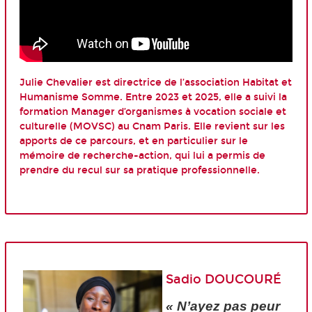
Julie Chevalier est directrice de l’association Habitat et
Humanisme Somme. Entre 2023 et 2025, elle a suivi la
formation Manager d’organismes à vocation sociale et
culturelle (MOVSC) au Cnam Paris. Elle revient sur les
apports de ce parcours, et en particulier sur le
mémoire de recherche-action, qui lui a permis de
prendre du recul sur sa pratique professionnelle.
Sadio DOUCOURÉ
« N’ayez pas peur