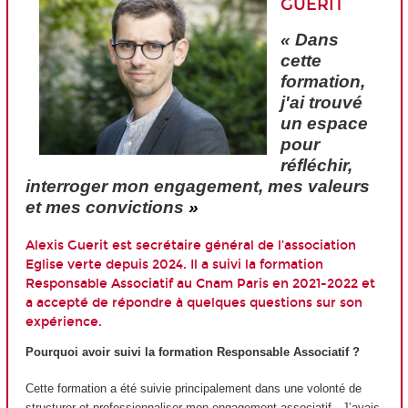
GUERIT
« Dans
cette
formation,
j'ai trouvé
un espace
pour
réfléchir,
interroger mon engagement, mes valeurs
et mes convictions
»
Alexis Guerit est secrétaire général de l’association
Eglise verte depuis 2024. Il a suivi la formation
Responsable Associatif au Cnam Paris en 2021-2022 et
a accepté de répondre à quelques questions sur son
expérience.
Pourquoi avoir suivi la formation Responsable Associatif ?
Cette formation a été suivie principalement dans une volonté de
structurer et professionnaliser mon engagement associatif. J’avais