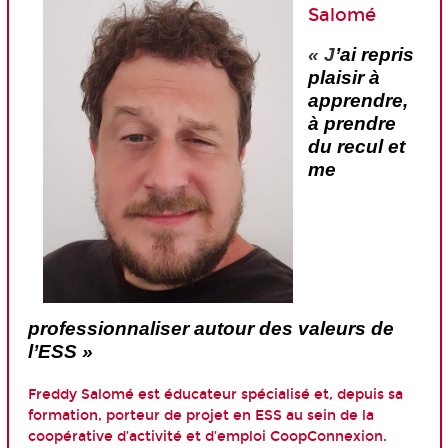
Salomé
« J
’ai repris
plaisir à
apprendre,
à prendre
du recul et
me
professionnaliser autour des valeurs de
l’ESS »
Freddy Salomé est éducateur spécialisé et, depuis sa
formation, porteur de projet en ESS au sein de la
coopérative d’activité et d’emploi CoopConnexion.