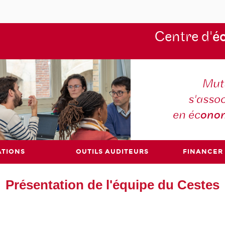
Centre d'
é
Mutu
s'asso
en éc
ono
ATIONS
OUTILS AUDITEURS
FINANCER
Présentation de l'équipe du Cestes