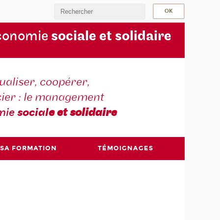
conomie
sociale et solidaire
aliser, coopérer,
cier : le management
mie
social
e et solidaire
 SA FORMATION
TÉMOIGNAGES