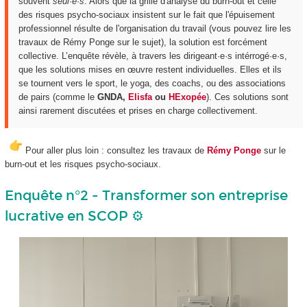
souvent
seul
·
e
·
s
. Alors que la grille d'analyse du burn-out et celle
des risques psycho-sociaux insistent sur le fait que l'épuisement
professionnel résulte de l'organisation du travail (vous pouvez lire les
travaux de Rémy Ponge sur le sujet), la solution est forcément
collective. L’enquête révèle, à travers les dirigeant·e·s intérrogé·e·s,
que les solutions mises en œuvre restent individuelles. Elles et ils
se tournent vers le sport, le yoga, des coachs, ou des associations
de pairs (comme le
GNDA,
Elisfa
ou
HExopée
). Ces solutions sont
ainsi rarement discutées et prises en charge collectivement.
Pour aller plus loin : consultez les travaux de
Rémy Ponge
sur le
burn-out et les risques psycho-sociaux.
Enquête n°2 - Transformer son entreprise
lucrative en SCOP ⚙️