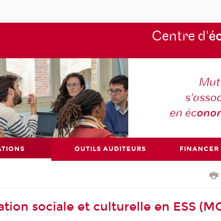
Centre d'
é
Mutu
s'asso
en éc
ono
ATIONS
OUTILS AUDITEURS
FINANCER
tion sociale et culturelle en ESS (