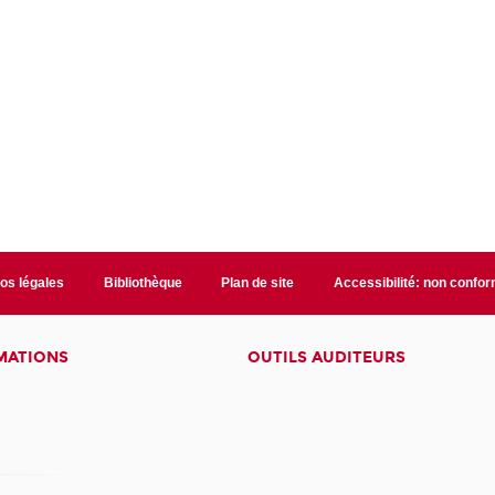
fos légales
Bibliothèque
Plan de site
Accessibilité: non confo
MATIONS
OUTILS AUDITEURS