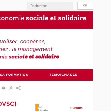
conomie
sociale et solidaire
aliser, coopérer,
cier : le management
mie
social
e et solidaire
 SA FORMATION
TÉMOIGNAGES
MOVSC)